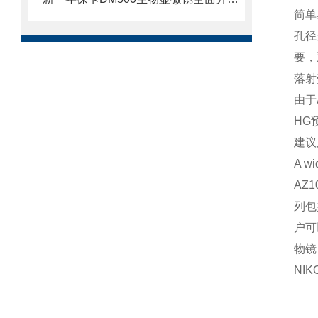
简单
孔径
要，
落射
由于
HG
建议
A wi
AZ
列包
户可
物镜
NI