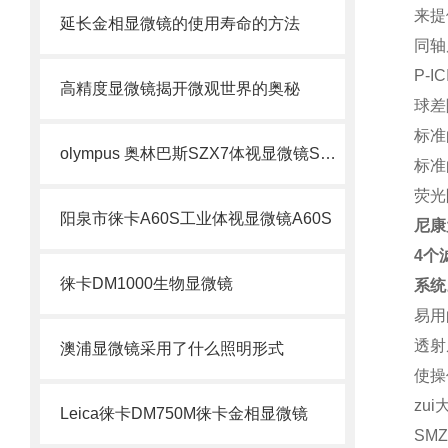
来提
延长金相显微镜的使用寿命的方法
同轴
P-
高精度显微镜揭开微观世界的奥秘
球差
标准
olympus 奥林巴斯SZX7体视显微镜SZX7体视显微镜
标准
荧光
阳泉市徕卡A60S工业体视显微镜A60S
尼康
4个
徕卡DM1000生物显微镜
系统
易用
透射
澳浦显微镜采用了什么照明形式
使操
zu
Leica徕卡DM750M徕卡金相显微镜
SM