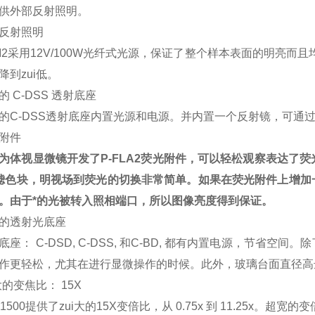
供外部反射照明。
反射照明
ICI2采用12V/100W光纤式光源，保证了整个样本表面的明亮
降到zui低。
的 C-DSS 透射底座
的C-DSS透射底座内置光源和电源。并内置一个反射镜，可通
附件
为体视显微镜开发了P-FLA2荧光附件，可以轻松观察表达了
滤色块，明视场到荧光的切换非常简单。如果在荧光附件上增加
。由于*的光被转入照相端口，所以图像亮度得到保证。
的透射光底座
底座： C-DSD, C-DSS, 和C-BD, 都有内置电源，节
作更轻松，尤其在进行显微操作的时候。此外，玻璃台面直径高达18
i大的变焦比： 15X
Z1500提供了zui大的15X变倍比，从 0.75x 到 11.25