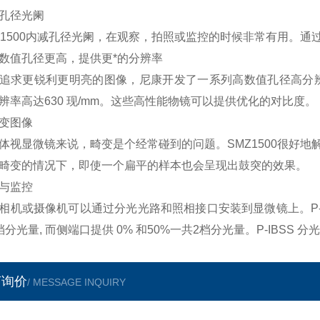
孔径光阑
Z1500内减孔径光阑，在观察，拍照或监控的时候非常有用。通
数值孔径更高，提供更*的分辨率
追求更锐利更明亮的图像，尼康开发了一系列高数值孔径高分辨率的物镜。比如
辨率高达630 现/mm。这些高性能物镜可以提供优化的对比度。
变图像
体视显微镜来说，畸变是个经常碰到的问题。SMZ1500很好
畸变的情况下，即使一个扁平的样本也会呈现出鼓突的效果。
与监控
相机或摄像机可以通过分光光路和照相接口安装到显微镜上。P-IBS
档分光量, 而侧端口提供 0% 和50%一共2档分光量。P-IBSS 
言询价
/ MESSAGE INQUIRY