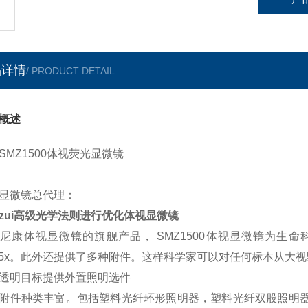
品详情
/ PRODUCT DETAIL
概述
SMZ1500体视荧光显微镜
显微镜总代理：
zui高级光学法则进行优化体视显微镜
尼康体视显微镜的旗舰产品， SMZ1500体视显微镜为生命科
.25x。此外还提供了多种附件。这样科学家可以对任何标本从大
透明目标提供外置照明选件
附件种类丰富。包括塑料光纤环形照明器，塑料光纤双股照明器， 