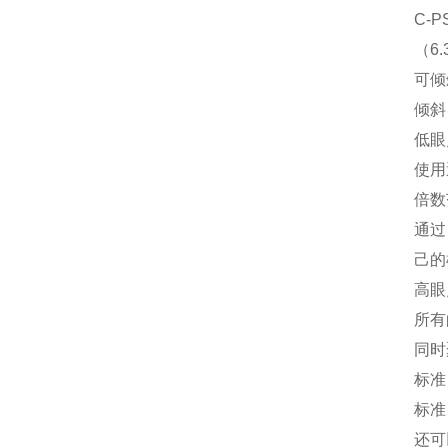
C-
（6
可倾
倾斜
低眼
使用
倍数
通过
己的
高眼
所有
同时
标准
标准
还可