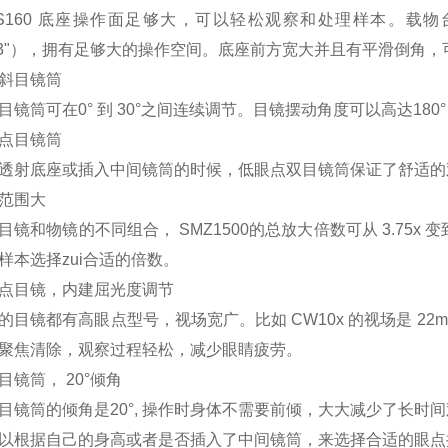
PS160 底座操作面足够大，可以轻松观察和处理样本。载物台1
.3"），拥有足够大的操作空间。底座前方宽大并且有平滑倒角
斜目镜筒
目镜筒可在0° 到 30°之间连续调节。目镜摆动角度可以高达180°，
点目镜筒
透射底座或插入中间镜筒的时候，低眼点双目镜筒保证了舒适
范围大
目镜和物镜的不同组合， SMZ1500的总放大倍数可从 3.75
样本选择zui合适的倍数。
点目镜，内建屈光度调节
的目镜都有高眼点型号，视场宽广。比如 CW10x 的视场是 
聚焦清除，观察过程轻松，减少眼睛疲劳。
目镜筒， 20°倾角
目镜筒的倾角是20°, 操作时身体不需要前倾，大大减少了长
以根据自己的身高或者是否插入了中间镜筒，来选择合适的眼点