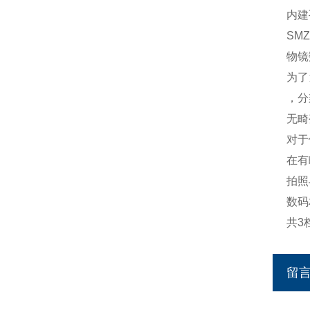
内建
SM
物镜
为了
，分
无畸
对于
在有
拍照
数码
共3
留