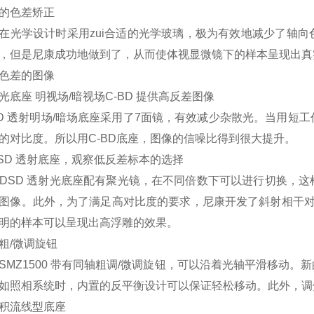
的色差矫正
在光学设计时采用zui合适的光学玻璃，极为有效地减少了轴
，但是尼康成功地做到了，从而使体视显微镜下的样本呈现出真实
色差的图像
光底座 明视场/暗视场C-BD 提供高反差图像
BD 透射明场/暗场底座采用了7面镜，有效减少杂散光。当用
的对比度。所以用C-BD底座，图像的信噪比得到很大提升。
DSD 透射底座，观察低反差标本的选择
-DSD 透射光底座配有聚光镜，在不同倍数下可以进行切换，
图像。此外，为了满足高对比度的要求，尼康开发了斜射相干对比Oblique
明的样本可以呈现出高浮雕的效果。
粗/微调旋钮
SMZ1500 带有同轴粗调/微调旋钮，可以沿着光轴平滑移动
如照相系统时，内置的反平衡设计可以保证轻松移动。此外，调
积流线型底座