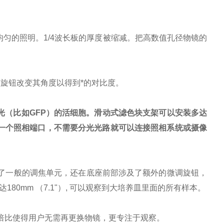
而且均匀的照明。1/4波长板的厚度被缩减。把高数值孔径物镜的
过旋钮改变其角度以得到*的对比度。
荧光（比如GFP）的活细胞。滑动式滤色块支架可以安装多达
一个照相端口，不需要分光光路就可以连接照相系统或摄像
省空间。除了一般的调焦单元，还在底座前部涉及了额外的微调旋钮，
0mm （7.1"）, 可以观察到大培养皿里面的所有样本。
x。超宽的变倍比使得用户无需再更换物镜，更专注于观察。