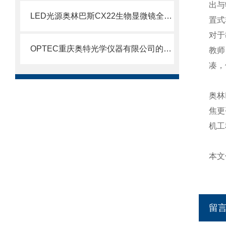
出与
LED光源奥林巴斯CX22生物显微镜全面问市
置式
对于
OPTEC重庆奥特光学仪器有限公司的公司简介B203生物显微镜
教师
凑，
奥林
焦更
机工
本文
留