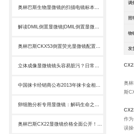
调
奥林巴斯生物显微镜的扫描电镜标本制备方法
照
解读DMIL倒置显微镜|DMIL倒置显微镜是什么？
物
奥林巴斯CKX53倒置荧光显微镜配置方案选择
发
CX
立体成像显微镜镜头容易脏污？日常清洁与保养规范
奥林
中国徕卡经销商公布2013年徕卡金相显微镜价格表
斯
C
卵细胞分析专用显微镜：解码生命之源的精密仪器
CX
作为
奥林巴斯CX22显微镜价格全面公开！！一律6折出售
误操