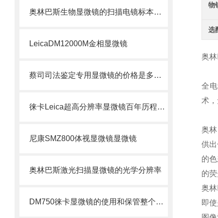
物
奥林巴斯生物显微镜的扫描电镜标本制备方法
选
LeicaDM12000M金相显微镜
奥林
蔡司司法鉴定专用显微镜的价格是多少？
全电
术，
徕卡Leica超高分辨率显微镜百年历程效果更清晰北京徕卡
奥林
尼康SMZ800体视显微镜显微镜
供出
的色
奥林巴斯激光扫描显微镜的光学分辨率
的荧
奥林
DM750徕卡显微镜的使用和保管整个过程都有密切关系
即使
图像