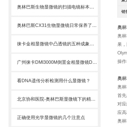
聚
奥林巴斯生物显微镜的扫描电镜标本制备方法
销
奥林巴斯CX31生物显微镜日常保养了解一下
奥林
奥林
徕卡金相显微镜中凸透镜的五种成象规律
果，
Oly
操作
广州徕卡DMI3000M倒置金相显微镜DMI3000M显微镜
奥林
看DNA遗传分析检测用什么显微镜？
奥林
首先
北京协和医院-奥林巴斯显微镜下的精子（组图）
对应
应高
正确使用光学显微镜的几个注意点
奥林