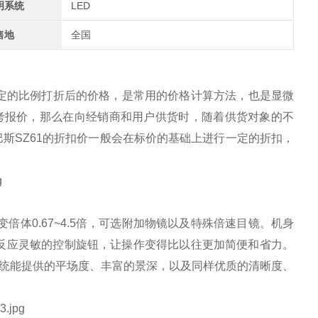
明系统
LED
售地
全国
定的比例打折后的价格，是常用的价格计算方法，也是显微
考报价，那么在向经销商和用户供货时，随着供货对象的不
巴斯
SZ61
的折扣价一般会在标价的基础上进行一定的折扣，
变倍体
0.67~4.5
倍，可选附加物镜以及特殊倍速目镜。机身
反应灵敏的控制旋钮，让操作变得比以往更加简便和省力。
统能提供的平场度、丰富的景深，以及同样优质的清晰度、