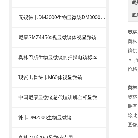
调
底
无锡徕卡DM3000生物显微镜DM3000显微镜
奥林
尼康SMZ445体视显微镜体视显微镜
奥林
镜供
奥林巴斯生物显微镜的扫描电镜标本制备方法
同
,
价格
现货出售徕卡M60体视显微镜
奥林
奥林
中国尼康显微镜总代理讲解金相显微镜的保养与正确的使用方法
拥有
除此
徕卡DM2000生物显微镜
图像
奥林巴斯IX83显微镜应用