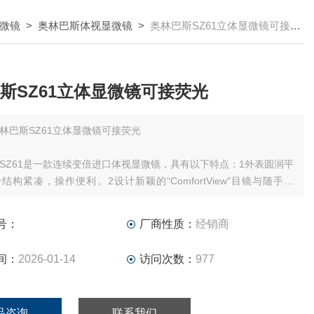
微镜
>
奥林巴斯体视显微镜
>
奥林巴斯SZ61立体显微镜可接荧光
斯SZ61立体显微镜可接荧光
林巴斯SZ61立体显微镜可接荧光
SZ61是一款连续变倍进口体视显微镜，具有以下特点：1外表圆润平
结构紧凑，操作便利。2设计新颖的“ComfortView"目镜与随手可
灵敏的控制旋钮，让操作变得比以往更加简便和省力。
号：
厂商性质：
经销商
间：
2026-01-14
访问次数：
977
品咨询
联系我们