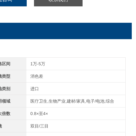
格区间
1万-5万
镜类型
消色差
地类别
进口
用领域
医疗卫生,生物产业,建材/家具,电子/电池,综合
大倍数
0.8×至4×
镜
双目/三目