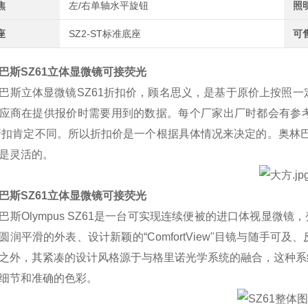
焦
左/右单轴水平旋钮
照
座
SZ2-ST标准底座
可
巴斯SZ61立体显微镜可接荧光
巴斯立体
显微镜
SZ61
折扣价，顾名思义，是基于原价上按照一
应商在提供报价时需要用到的数据。每个厂家出厂时都会有参
折扣肯定不同。所以折扣价是一个根据具体情况来决定的。奥林
是灵活的。
巴斯SZ61立体显微镜可接荧光
巴斯
Olympus SZ61
是一台可实现连续便被的进口体视显微镜，
圆润平滑的外表、设计新颖的
“ComfortView"
目镜与随手可及、
之外，
其紧凑的设计风格源于与格里诺光学系统的融合，这种系
细节和准确的色彩。