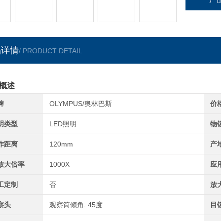
品详情
/ PRODUCT DETAIL
概述
牌
OLYMPUS/奥林巴斯
价
明类型
LED照明
物
作距离
120mm
产
放大倍率
1000X
应
工定制
否
放
察头
观察筒倾角: 45度
目