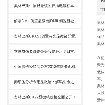
载
奥林巴斯生物显微镜的扫描电镜标本制备方法
可
解读DMIL倒置显微镜|DMIL倒置显微镜是什么？
奥林
奥林
奥林巴斯CKX53倒置荧光显微镜配置方案选择
样品
奥林
立体成像显微镜镜头容易脏污？日常清洁与保养规范
在使
聚光
中国徕卡经销商公布2013年徕卡金相显微镜价格表
低位
率。
卵细胞分析专用显微镜：解码生命之源的精密仪器
奥林
末状
奥林巴斯CX22显微镜价格全面公开！！一律6折出售
活体