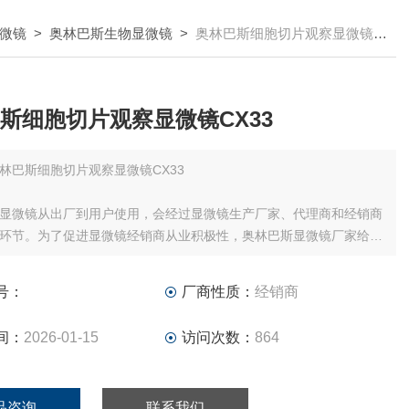
微镜
>
奥林巴斯生物显微镜
>
奥林巴斯细胞切片观察显微镜CX33
斯细胞切片观察显微镜CX33
林巴斯细胞切片观察显微镜CX33
显微镜从出厂到用户使用，会经过显微镜生产厂家、代理商和经销商
环节。为了促进显微镜经销商从业积极性，奥林巴斯显微镜厂家给代
销商均有折扣价格。显微镜经销商有了折扣价，通过销售产品获得一
才能稳定公司经营活动和持续服务，保证用户显微镜的后续维护。显
号：
厂商性质：
经销商
保和维护才有了意义。
间：
2026-01-15
访问次数：
864
品咨询
联系我们