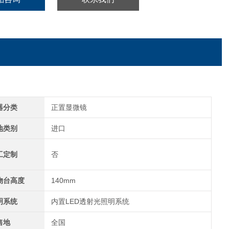
器分类
正置显微镜
地类别
进口
工定制
否
物台高度
140mm
明系统
内置LED透射光照明系统
售地
全国