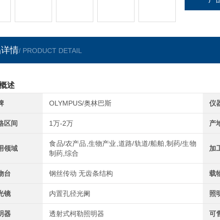
品详情
/ PRODUCT DETAIL
概述
牌
OLYMPUS/奥林巴斯
仪
格区间
1万-2万
产
食品/农产品,生物产业,道路/轨道/船舶,制药/生物
用领域
加
制药,综合
物台
钢丝传动 无齿条结构
载
光镜
内置孔径光阑
照
明器
透射式柯勒照明器
可