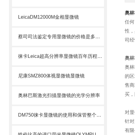
奥林
LeicaDM12000M金相显微镜
任何
性，
蔡司司法鉴定专用显微镜的价格是多少？
司经
徕卡Leica超高分辨率显微镜百年历程效果更清晰北京徕卡
奥林
奥林
尼康SMZ800体视显微镜显微镜
的区
售商
买，
奥林巴斯激光扫描显微镜的光学分辨率
对显
DM750徕卡显微镜的使用和保管整个过程都有密切关系
针对
有限
性价比高的进口荧光显微镜OLYMPUSBX43