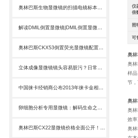
仪
奥林巴斯生物显微镜的扫描电镜标本制备方法
倍
照
解读DMIL倒置显微镜|DMIL倒置显微镜是什么？
可
奥林巴斯CKX53倒置荧光显微镜配置方案选择
奥林
奥林
立体成像显微镜镜头容易脏污？日常清洁与保养规范
样品
节，
中国徕卡经销商公布2013年徕卡金相显微镜价格表
奥林
卵细胞分析专用显微镜：解码生命之源的精密仪器
奥林
效率
奥林巴斯CX22显微镜价格全面公开！！一律6折出售
奥林
在本