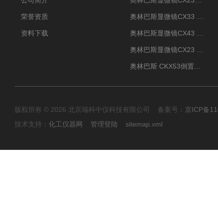
公司简介
奥林巴斯显微镜CX23现货供应
荣誉资质
奥林巴斯显微镜CX33 全国包邮
资料下载
奥林巴斯显微镜CX43 全国包邮
奥林巴斯显微镜CX23 全国包邮
奥林巴斯 CKX53倒置显微镜 现货
版权所有 © 2026 北京瑞科中仪科技有限公司 备案号：
京ICP备11
技术支持：
化工仪器网
管理登陆
sitemap.xml