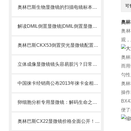
可
奥林巴斯生物显微镜的扫描电镜标本制备方法
奥林
解读DMIL倒置显微镜|DMIL倒置显微镜是什么？
奥林
观，
奥林巴斯CKX53倒置荧光显微镜配置方案选择
奥林
立体成像显微镜镜头容易脏污？日常清洁与保养规范
而用
匀性
中国徕卡经销商公布2013年徕卡金相显微镜价格表
奥林
操作
BX4
卵细胞分析专用显微镜：解码生命之源的精密仪器
便了
奥林巴斯CX22显微镜价格全面公开！！一律6折出售