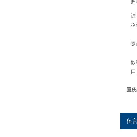
照
滤
物
摄
数
口
重庆
留