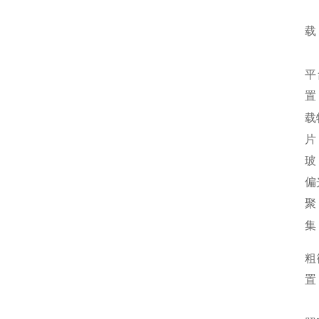
载
平
置
载
片
玻
偏
聚
集
粗
置