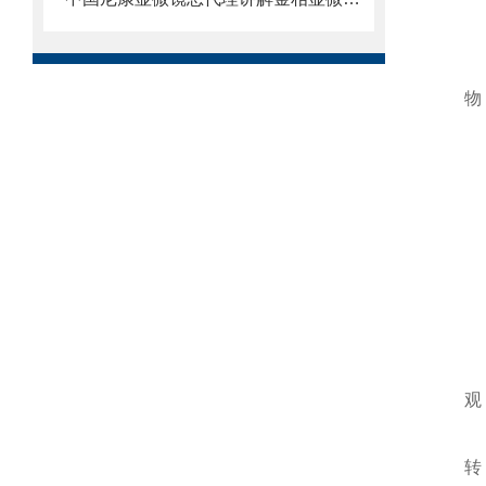
物
观
转