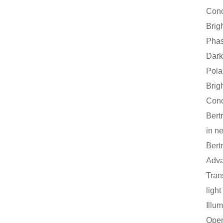
Con
Brigh
Phas
Dark
Pola
Brigh
Con
Bert
in n
Bert
Adva
Tran
light
Illu
Oper