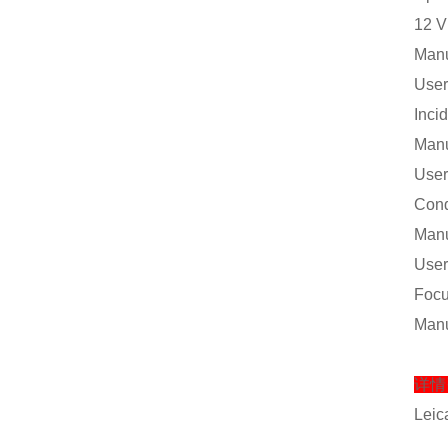
12 V
Man
User
Incid
Man
User
Con
Manu
User
Focu
Manu
详
Le