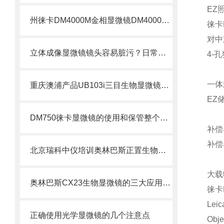
EZ
州徕卡DM4000M金相显微镜DM4000M显微镜
徕卡
对中
立体成像显微镜镜头容易脏污？日常清洁与保养规范
4-
一体
重庆澳浦产品UB103i三目生物显微镜澳浦UB103i显微镜
EZ
DM750徕卡显微镜的使用和保管整个过程都有密切关系
补偿
补偿
北京瑞科中仪培训奥林巴斯正置生物显微镜维护方法
大载
奥林巴斯CX23生物显微镜的三大应用方面是哪些
徕卡
Leic
正确使用光学显微镜的几个注意点
Objec