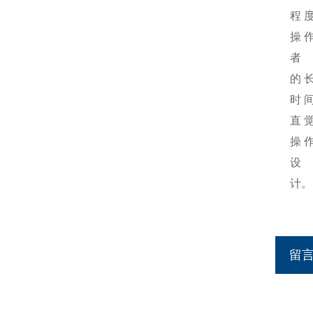
程
操
者
的
时
直
操
设
计。
留