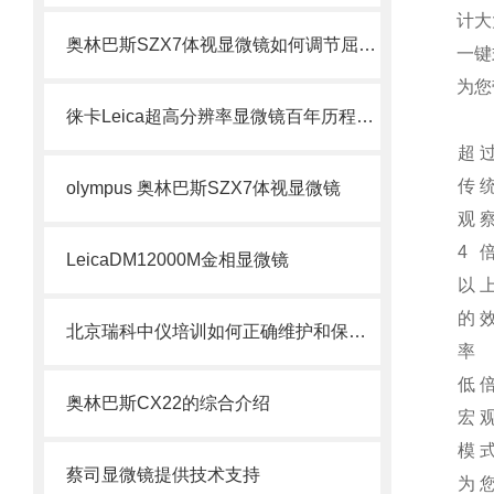
计大
奥林巴斯SZX7体视显微镜如何调节屈光度
一键
为您
徕卡Leica超高分辨率显微镜百年历程效果更清晰北京徕卡
超
传
olympus 奥林巴斯SZX7体视显微镜
观
4
LeicaDM12000M金相显微镜
以
的
北京瑞科中仪培训如何正确维护和保养光学显微镜
率
低
奥林巴斯CX22的综合介绍
宏
模
蔡司显微镜提供技术支持
为