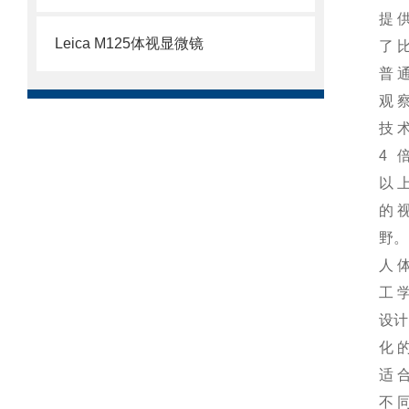
提
Leica M125体视显微镜
了
普
观
技
4
以
的
野。
人
工
设计
化
适
不