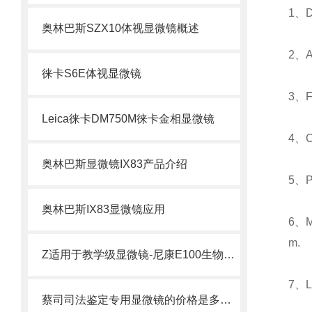
1、Di
奥林巴斯SZX10体视显微镜概述
2、AX
徕卡S6E体视显微镜
3、Fo
Leica徕卡DM750M徕卡金相显微镜
4、Co
奥林巴斯显微镜IX83产品介绍
5、P
奥林巴斯IX83显微镜应用
6、M8
m.
Z适用于教学级显微镜-尼康E100生物显微镜全面解析
7、Le
蔡司司法鉴定专用显微镜的价格是多少？