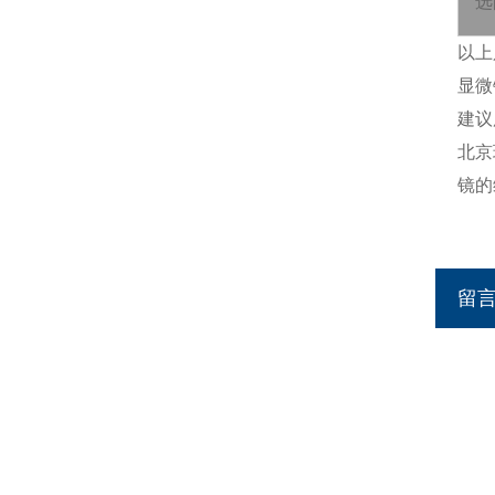
选
以上
显微
建议
北京
镜的
留