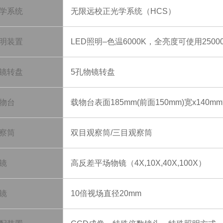
学系统
无限远校正光学系统（
HCS）
明装置
LED照明–色温6000K，全亮度可使用2500
镜转盘
5孔物镜转盘
物台
载物台表面
185mm(前面150mm)宽x140m
察筒
双目观察筒
/三目观察筒
镜
高反差平场物镜（
4X,10X,40X,100X）
镜
10倍视场直径20mm