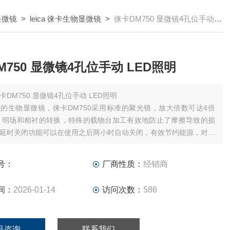
卡显微镜
>
leica 徕卡生物显微镜
>
徕卡DM750 显微镜4孔位手动 LED照明
M750 显微镜4孔位手动 LED照明
卡DM750 显微镜4孔位手动 LED照明
的生物显微镜，徕卡DM750采用标准的聚光镜，放大倍数可达4倍
倍，明场和相衬的转换，特殊的载物台加工有效地防止了摩擦导致的损
延时关闭功能可以在使用之后两小时自动关闭，有效节约能源，对于
中的使用，更是简单便利之极，定位聚焦更是非常精准。
号：
厂商性质：
经销商
间：
2026-01-14
访问次数：
586
品咨询
联系我们