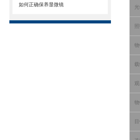
如何正确保养显微镜
光
照
物
载
观
物
目