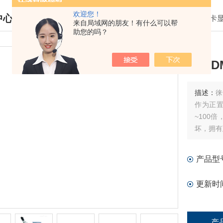
欢迎您！
中心
我的位置：
首页
>
产品中心
>
leica 徕
来自局域网的朋友！有什么可以帮
助您的吗？
DUCTS CENTER
徕卡D
描述：
徕
作为正置
~100
坏，拥有
光差过程
产品型
更新时
产