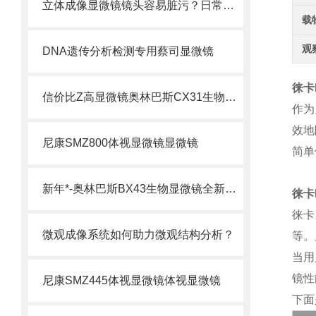
立体成像显微镜镜头容易脏污？日常清洁与保养规范
载
观
DNA遗传分析检测专用蔡司显微镜
徕卡
信价比Z高显微镜奥林巴斯CX31生物显微镜CX31奥林巴斯
作为
效地
尼康SMZ800体视显微镜显微镜
简单
新年*-奥林巴斯BX43生物显微镜全新升级奥林巴斯BX43
徕卡
徕卡
微观成像系统如何助力微观结构分析？
等。
当用
镜性
尼康SMZ445体视显微镜体视显微镜
下面