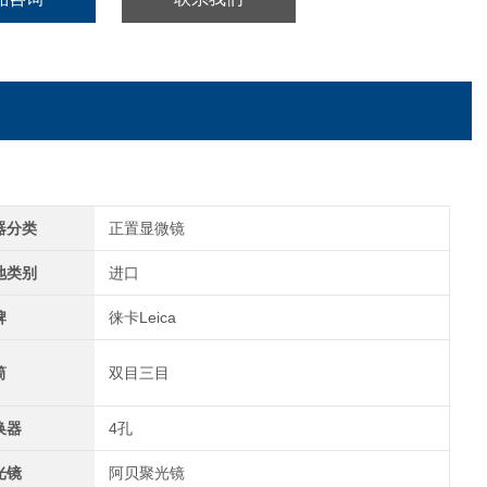
器分类
正置显微镜
地类别
进口
牌
徕卡Leica
筒
双目三目
换器
4孔
光镜
阿贝聚光镜