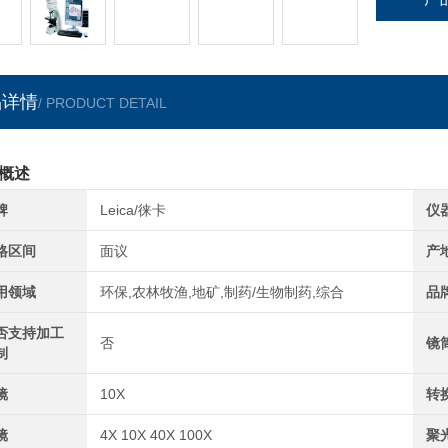
品详情
/ PRODUCT DETAIL
概述
牌
Leica/徕卡
仪
格区间
面议
产
用领域
环保,农林牧渔,地矿,制药/生物制药,综合
品
否支持加工
否
镜
制
镜
10X
转
镜
4X 10X 40X 100X
聚