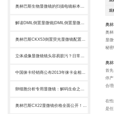
观
奥林巴斯生物显微镜的扫描电镜标本制备方法
观
解读DMIL倒置显微镜|DMIL倒置显微镜是什么？
奥林
奥林
奥林巴斯CKX53倒置荧光显微镜配置方案选择
显微
秘密
立体成像显微镜镜头容易脏污？日常清洁与保养规范
奥林
首先
中国徕卡经销商公布2013年徕卡金相显微镜价格表
停产
合理
卵细胞分析专用显微镜：解码生命之源的精密仪器
在性
奥林巴斯CX22显微镜价格全面公开！！一律6折出售
是任