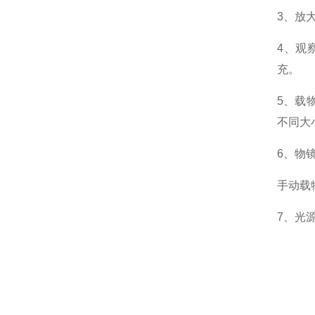
3
、放
4
、观
充。
5
、载
不同大
6
、物
手动载
7
、光