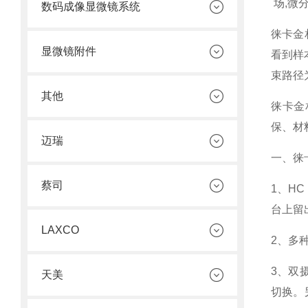
场
,
微
数码成像显微镜系统
徕卡金
显微镜附件
看到样
束路径
其他
徕卡金
保、材
迈瑞
一、徕
蔡司
1
、
HC
台上留
LAXCO
2
、多
3
、双
天美
切换。