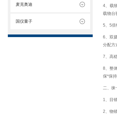
麦克奥迪
4
、载
载物台
国仪量子
5
、
5
倍
6
、双
分配方
7
、高
8
、整
保*保持
二、徕
1
、目
2
、物