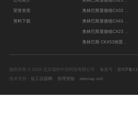
公司简介
奥林巴斯显微镜CX23现货供应
荣誉资质
奥林巴斯显微镜CX33 全国包邮
资料下载
奥林巴斯显微镜CX43 全国包邮
奥林巴斯显微镜CX23 全国包邮
奥林巴斯 CKX53倒置显微镜 现货
版权所有 © 2026 北京瑞科中仪科技有限公司 备案号：
京ICP备11
技术支持：
化工仪器网
管理登陆
sitemap.xml