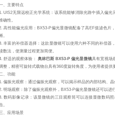
一、主要特点
1. UIS2
无限远校正光学系统：该系统能够消除光路中插入偏光
准确性。
2.
高性能偏光应用：
BX53-P
偏光显微镜配备了高
EF
值滤色片
晰。
3.
丰富的补偿器选择：这款显微镜可以使用六种不同的补偿器
读数法，使测量过程更加简便。
4.
舒适的观察体验：
奥林巴斯 BX53-P 偏光显微镜
具有宽视场
调整，精密可旋转式载物台具有
360
度旋转角度，为使用者提供
二、功能
1.
偏振光观察：通过偏振光观察，可以揭示样品的内部结构、晶
2.
明场观察：除了偏振光观察外，
BX53-P
偏光显微镜还可以进
3.
数码影像记录：该显微镜的三目观察筒可以连接显微数码照
告。
三、应用场景