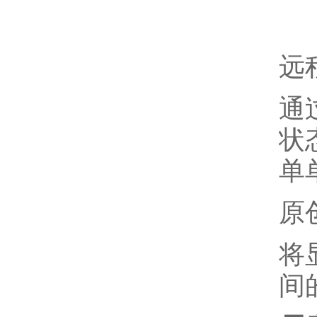
远
通
状
单
原
将
间