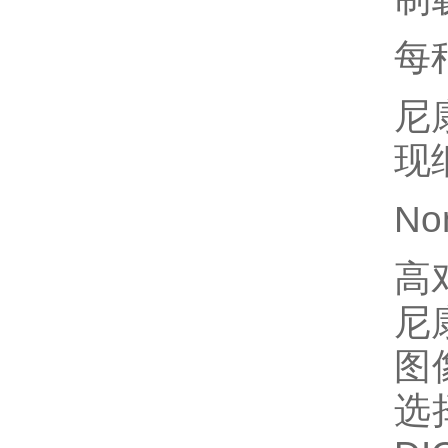
每
尼
现
No
高
尼
图
选