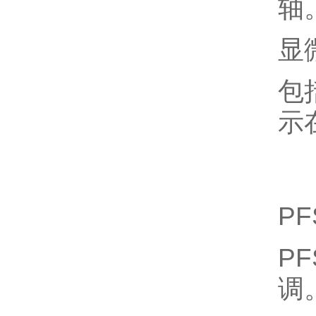
轴
显
包
示
P
P
调