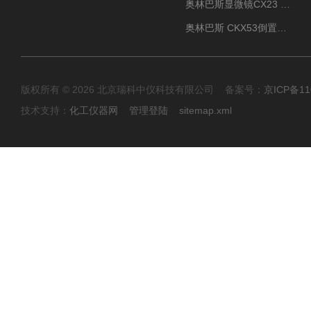
奥林巴斯显微镜CX23 全国包邮
奥林巴斯 CKX53倒置显微镜 现货
版权所有 © 2026 北京瑞科中仪科技有限公司 备案号：
京ICP备11
技术支持：
化工仪器网
管理登陆
sitemap.xml