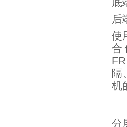
底
后
使
合
F
隔
机
分