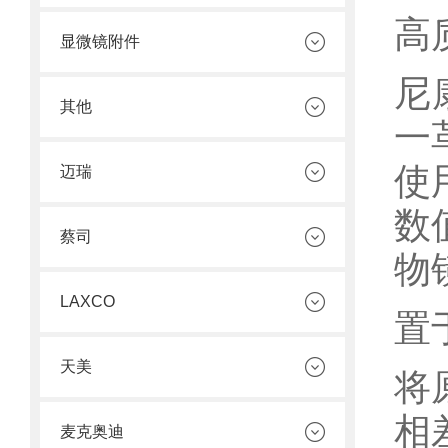
高
显微镜附件
尼
其他
一
使
迈瑞
数
蔡司
物
LAXCO
置
天美
将
相
麦克奥迪