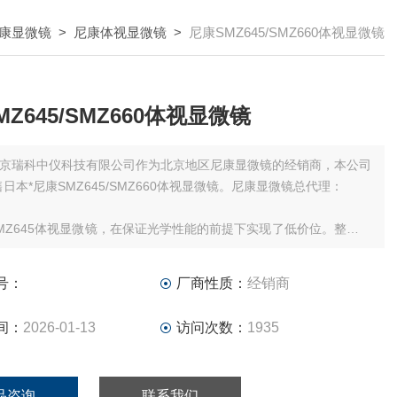
康显微镜
>
尼康体视显微镜
>
尼康SMZ645/SMZ660体视显微镜
Z645/SMZ660体视显微镜
京瑞科中仪科技有限公司作为北京地区尼康显微镜的经销商，本公司
售日本*尼康SMZ645/SMZ660体视显微镜。尼康显微镜总代理：
MZ645体视显微镜，在保证光学性能的前提下实现了低价位。整个设
康的3A设计 (Anti-electrostatic防静电) ，可在任何操作环境下保证
号：
厂商性质：
经销商
间：
2026-01-13
访问次数：
1935
品咨询
联系我们