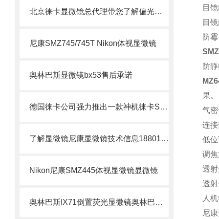
目镜
北京徕卡显微镜总代理带您了解偏光显微镜
目镜
防霉
尼康SMZ745/745T Nikon体视显微镜
SMZ
防静
奥林巴斯显微镜bx53售后承诺
MZ6
果。
德国徕卡公司强力推出一款神机徕卡S8 APO体视显微镜
气密
连接
了解显微镜尼康显微镜技术信息18801100233
低位
调焦
透射
Nikon尼康SMZ445体视显微镜显微镜
透射
人机
奥林巴斯IX71倒置荧光显微镜奥林巴斯IX71
尼康