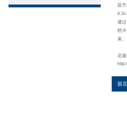
提升
6.3
通过
档卡
果。
尼康
http
留