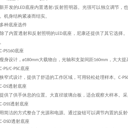
开发的
底座内置透射
反射照明器。光强可以独立调节，
LED
/
。机身结构紧凑而结实。
种底座选件
了内置透射和反射照明的
底座，尼康还提供了其它选择。
LED
。
底座
C-PS160
身设计，
大载物台，光轴和支架间距
，大大提
ø180mm
160mm
底座
C-PS/C-PSC
窄式设计，提供了舒适的工作区域，可用轻松处理样本。
C-PS
透射底座
C-DS
供了供手休息的位置。大直径玻璃台板，适合观察大样本。采
透射底座
C-DSS
洁的方式整合了光源和电源。通过旋钮可以调节内置的反射
透射底座
C-DSD