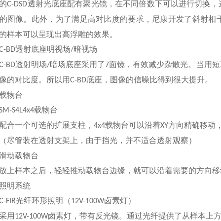
的
透射光底座配有聚光镜，在不同倍数下可以进行切换，
C-DSD
的图像。此外，为了满足高对比度的要求，尼康开发了斜射相
的样本可以呈现出高浮雕的效果。
透射底座明视场
暗视场
C-BD
/
透射明场
暗场底座采用了
面镜，有效减少杂散光。当用短
C-BD
/
7
像的对比度。所以用
底座，图像的信噪比得到很大提升。
C-BD
物台
载物台
SM-S4L4x4
合一个可选的扩展支柱，
载物台可以沿着
方向精确移动
4x4
XY
尽管装在透射支架上，由于挡光，并不适合透射观察
（
）
动载物台
样本之后，轻轻推动载物台边缘，就可以沿着需要的方向移
明系统
光纤环形照明
卤素灯
C-FIR
（12V-100W
）
用
卤素灯，带有反光镜。通过光纤提供了从样本上
12V-100W