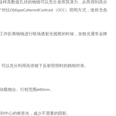
这样高数值孔径的物镜可以充分发挥其潜力，从而得到高分
干对比
照明方式，使得无色
ObliqueCoherentContrast（OCC）
工作距离物镜进行暗场透射光观察的时候，杂散光通常会降
，可以充分利用高倍镜下反射照明时的精细对准。
动载物台。行程范围
。
ø40mm
方到中心的锥形光，减少不需要的阴影。