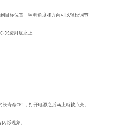
射到目标位置。照明角度和方向可以轻松调节。
在
透射底座上。
C-DS
的长寿命
，打开电源之后马上就被点亮。
CRT
有闪烁现象。