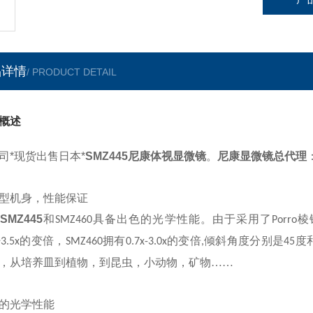
品详情
/ PRODUCT DETAIL
概述
司*现货出售日本*
SMZ445尼康体视显微镜
。
尼康显微镜总代理
型机身，性能保证
SMZ445
和
具备出色的光学性能。由于采用了
棱
SMZ460
Porro
的变倍，
拥有
的变倍
倾斜角度分别是
度
~3.5x
SMZ460
0.7x-3.0x
,
45
，从培养皿到植物，到昆虫，小动物，矿物……
光学性能