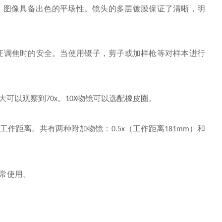
图像具备出色的平场性。镜头的多层镀膜保证了清晰，明
证调焦时的安全。当使用镊子，剪子或加样枪等对样本进行
i大可以观察到
。
物镜可以选配橡皮圈。
70x
10X
工作距离。共有两种附加物镜：
工作距离
和
0.5x（
181mm）
常使用。