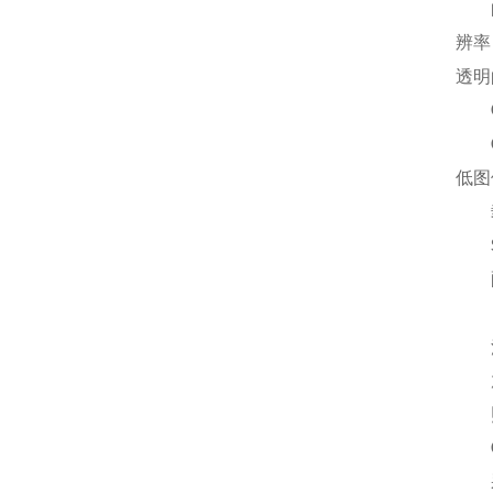
辨率
透明
低图
载
配
滑
放上
照
采