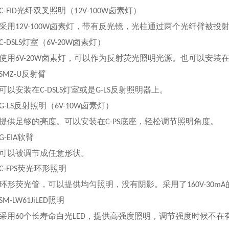
光纤双叉照明
卤素灯
C-FID
（12V-100W
）
用
卤素灯，带有反光镜，光柱通过两个光纤臂被投
12V-100W
灯室
卤素灯
C-DSLS
（6V-20W
）
用
卤素灯，可以作为反射荧光照明光源。也可以安装
6V-20W
反射臂
SMZ-U
以安装在
灯室或是
反射照明器上。
C-DSLS
G-LS
反射照明
卤素灯
G-LS
（6V-10W
）
供足够的亮度。可以安装在
底座，轻松调节照明角度。
C-PS
软臂
G-EIA
以被调节成任意形状。
荧光环形照明
C-FPS
形荧光管，可以提供均匀照明，没有阴影。采用了
160V-30mA
照明
SM-LW61JiLED
用
个长寿命白光
，提供高强度照明，调节强度时候不在
60
LED