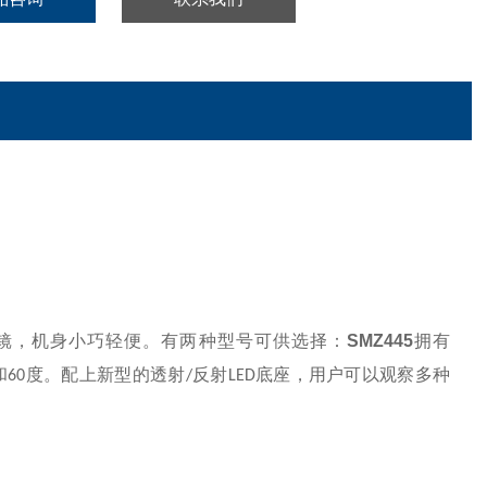
：
镜，机身小巧轻便。有两种型号可供选择：
SMZ445
拥有
和
度。配上新型的透射
反射
底座，用户可以观察多种
60
/
LED