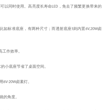
也可以同时使用。高亮度长寿命
，免去了频繁更换带来的
LED
比如标准底座，有两种尺寸；而透射底座
则内置
卤
S
6V,20W
高工作效率。
的小底座节省了桌面空间。
C
用
卤素灯。
6V-20W
镜的角度。