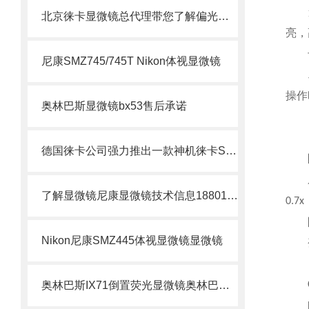
遵循
北京徕卡显微镜总代理带您了解偏光显微镜
亮，
长
尼康SMZ745/745T Nikon体视显微镜
工
操作
奥林巴斯显微镜bx53售后承诺
目
目
德国徕卡公司强力推出一款神机徕卡S8 APO体视显微镜
附
只需
了解显微镜尼康显微镜技术信息18801100233
0.7
防
Nikon尼康SMZ445体视显微镜显微镜
变倍
奥林巴斯IX71倒置荧光显微镜奥林巴斯IX71