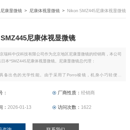
>
尼康显微镜
>
尼康体视显微镜
>
Nikon SMZ445尼康体视显微镜
n SMZ445尼康体视显微镜
京瑞科中仪科技有限公司作为北京地区尼康显微镜的经销商，本公司
售日本*SMZ445尼康体视显微镜。尼康显微镜总代理：
45具备出色的光学性能。由于采用了Porro棱镜，机身小巧轻便。
5拥有0.8x~3.5x的变倍，配上新型的透射/反射LED底座，用户可以观
本，从培养皿到植物，到昆虫，小动物，矿物……
号：
厂商性质：
经销商
间：
2026-01-13
访问次数：
1622
品咨询
联系我们