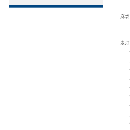
新
麻烦
多
除
素灯
瘦
狭
提
用简