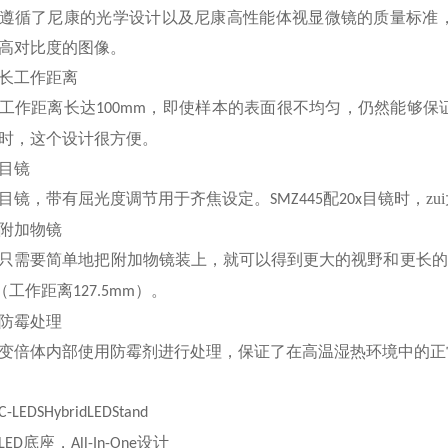
了尼康的光学设计以及尼康高性能体视显微镜的质量标准，
高对比度的图像。
工作距离
作距离长达
，即使样本的表面很不均匀，仍然能够保
100mm
时，这个设计很方便。
镜
镜，带有屈光度调节用于齐焦设定。
配
目镜时，zu
SMZ445
20x
加物镜
要简单地把附加物镜装上，就可以得到更大的视野和更长的
工作距离
。
x（
127.5mm）
霉处理
体内部使用防霉剂进行处理，保证了在高温湿热环境中的正
C-LEDSHybridLEDStand
底座，
设计
LED
All-In-One