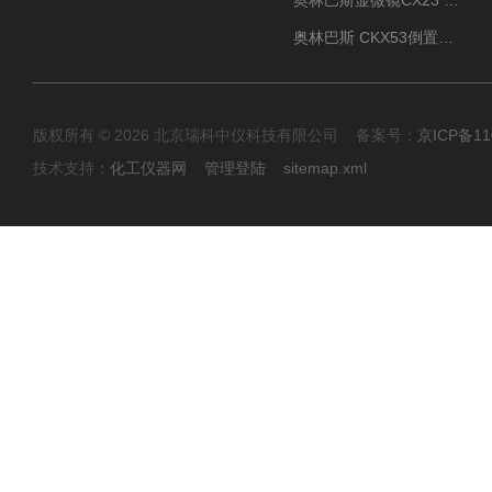
奥林巴斯显微镜CX23 全国包邮
奥林巴斯 CKX53倒置显微镜 现货
版权所有 © 2026 北京瑞科中仪科技有限公司 备案号：
京ICP备11
技术支持：
化工仪器网
管理登陆
sitemap.xml