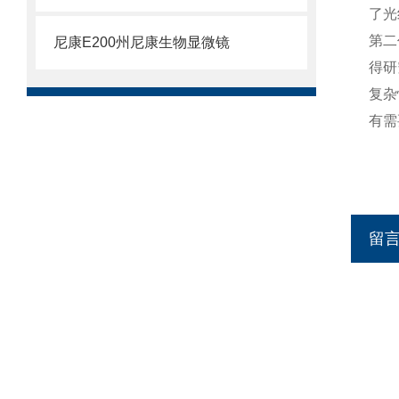
了光
第二
尼康E200州尼康生物显微镜
得研
复杂
有需
留