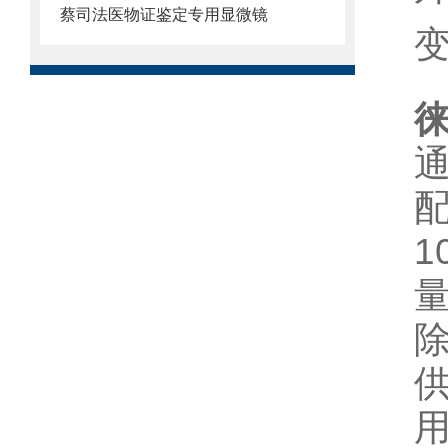
蔡司法医物证鉴定专用显微镜
徕
1