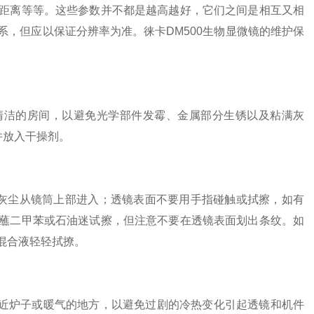
距离等等。这些参数并不都是越高越好，它们之间是相互又相
，但应以保证分辨率为准。徕卡DM500生物显微镜的维护保
清洁的房间，以避免光学部件发霉、金属部分生锈以及粘满灰
并放入干操剂。
尘从镜筒上部进入；透镜表面不要用手指碰触或拭擦，如有
蘸二甲苯或石油迷试擦，但注意不要在透镜表面划出条纹。如
迷混合液轻轻拭撩。
近炉子或暖气的地方，以避免过剧的冷热变化引起透镜和机件