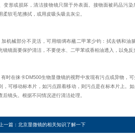
、变形或损坏，清洁接物镜只限于外表面。接物面被药品污染后
用柔软毛笔拂拭，或用皮吸头吸去灰尘。
机械部分不灵活，可用细绸布蘸二甲苯少钧：拭去锈和油腻
光镜镜面要保护清洁，不要使水、二甲苯或香柏油透入，以免反
时在徕卡DM500生物显微镜的视野中发现有污点或异物，可
则，可移动标本片，如污点跟着移动，则污点是在标本片上。如
查后镜头。根据不问情况进行清洁处理。
上一篇：
北京显微镜的相关知识了解一下