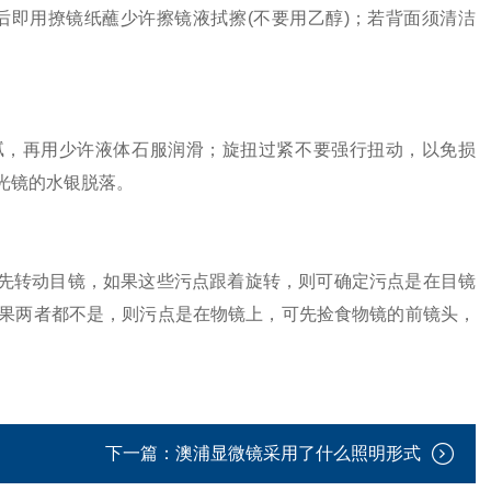
即用撩镜纸蘸少许擦镜液拭擦(不要用乙醇)；若背面须清洁
，再用少许液体石服润滑；旋扭过紧不要强行扭动，以免损
光镜的水银脱落。
先转动目镜，如果这些污点跟着旋转，则可确定污点是在目镜
果两者都不是，则污点是在物镜上，可先捡食物镜的前镜头，
下一篇：
澳浦显微镜采用了什么照明形式