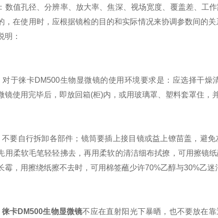
：数值孔径、分辨率、放大率、焦深、视场宽度、覆盖差、工作
的，在使用时，应根据镜检的目的和实际情况来协调参数间的关系
说明：
于徕卡DM500生物显微镜的使用环境要求是：应选择干燥
微镜使用完毕后，即放回箱(柜)内，或用玻璃罩、塑料套罩住，
要自行拆卸各部件；镜筒要插上接目镜或益上镣苗盖，避免灰
先用柔软毛笔轻轻拂去，再用柔软的清洁细布拭撩，可用擦镜纸
长霉，用擦绕纸擦不去时，可用棉签蘸少许70%乙醇与30%乙
、
徕卡DM500生物显微镜
不应在直射阳光下暴晒，也不要放在靠