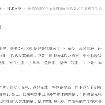
页
>
技术文章
>
徕卡DM500生物显微镜的参数是相互又相互制约
约
为透射光。徕卡DM500生物显微镜供医疗卫生单位、高等院校、研
同时可以观察其他透明或者半透明物体以及粉末、细小颗粒等
胞学、寄生虫学、肿瘤学、免疫学、遗传工程学、工业微生物
本片，转动反光镜，调好光线，将物镜提高，向下调至看到标
在zui高点。如果视野中出现外界物体的图像，可以将聚光镜
以控制射入光线的量，整理增加明暗差。显微镜的光学技术参