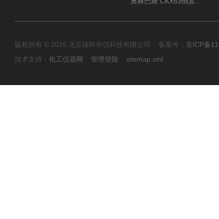
奥林巴斯 CKX53倒置显微镜 现货
版权所有 © 2026 北京瑞科中仪科技有限公司 备案号：
京ICP备11
技术支持：
化工仪器网
管理登陆
sitemap.xml