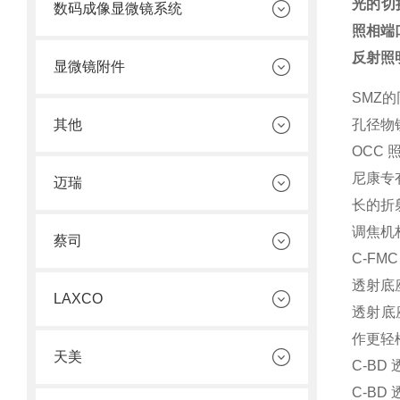
光的切
数码成像显微镜系统
照相端
反射照
显微镜附件
SMZ
其他
孔径物
OCC 
尼康专有
迈瑞
长的折
调焦机
蔡司
C-F
透射底
LAXCO
透射底
作更轻
天美
C-BD
C-B