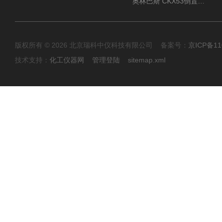
奥林巴斯 CKX53倒置显微镜 现货
版权所有 © 2026 北京瑞科中仪科技有限公司 备案号：
京ICP备11
技术支持：
化工仪器网
管理登陆
sitemap.xml