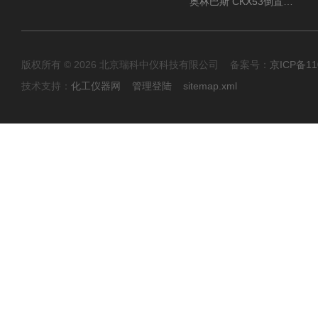
奥林巴斯 CKX53倒置显微镜 现货
版权所有 © 2026 北京瑞科中仪科技有限公司 备案号：
京ICP备11
技术支持：
化工仪器网
管理登陆
sitemap.xml