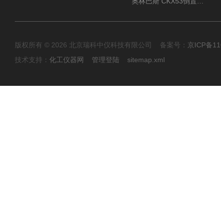
奥林巴斯 CKX53倒置显微镜 现货
版权所有 © 2026 北京瑞科中仪科技有限公司 备案号：
京ICP备11
技术支持：
化工仪器网
管理登陆
sitemap.xml