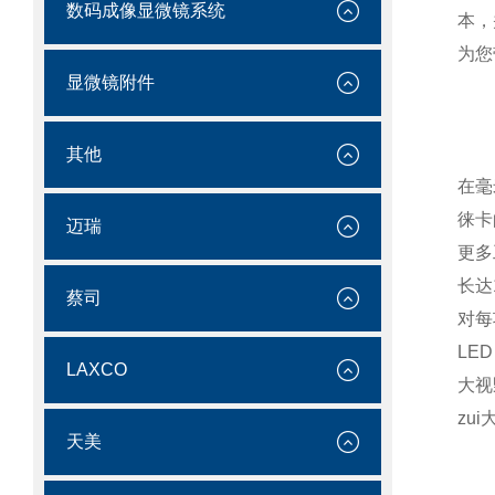
数码成像显微镜系统
本，
为您
显微镜附件
其他
在毫
徕卡
迈瑞
更多
长达
蔡司
对每
LE
LAXCO
大视
zu
天美