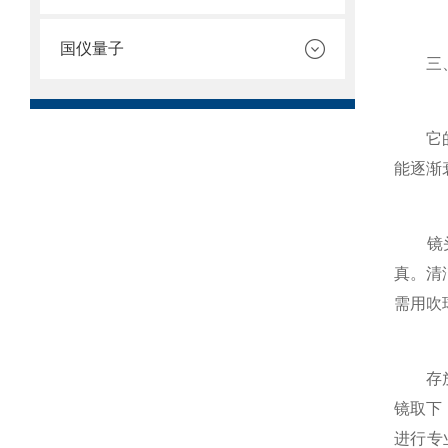
国仪量子
三、长
它的精
能逐渐
镜头清
真。清
需用吹
存放与
镜取下
进行专