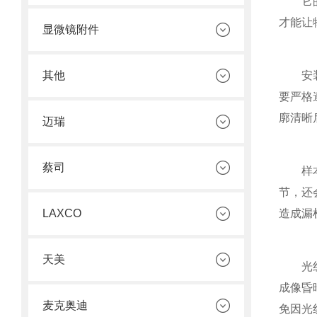
它的优
才能让
显微镜附件
其他
安装与
要严格
廓清晰
迈瑞
蔡司
样本制
节，还
LAXCO
造成漏
天美
光线调
成像昏
麦克奥迪
免因光