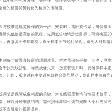
势能否充分发挥，关键在于操作是否规范，每一个操作细节的
物镜的精度优势转化为检测的准确度。
校准是规范操作的第一步。安装时，需轻旋卡紧，确保镜头与
遵循先低倍后高倍的流程，先用低倍物镜定位目标，再切换至2
后，再微调细准焦螺旋，直至样本细节锐利呈现，避免因对焦偏
备与放置直接影响观测质量。样本需保持平整、洁净，厚度均
会干扰光线折射，导致成像失真；放置载玻片时，要确保样本正
检。此外，观测过程中要避免载物台剧烈晃动，防止样本位移导
节是保障成像精度的关键。对光线强度和均匀性要求较高，光
暗，难以分辨细微结构。需根据样本特性调节光圈大小和光源亮
线不当引发的视觉误判。