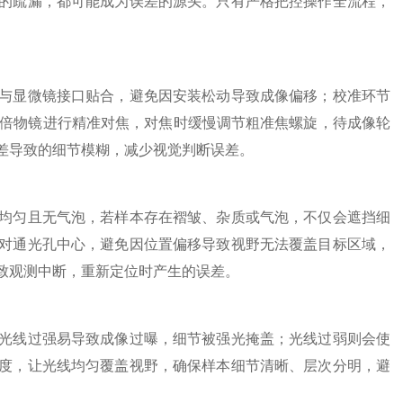
疏漏，都可能成为误差的源头。只有严格把控操作全流程，
显微镜接口贴合，避免因安装松动导致成像偏移；校准环节
0倍物镜进行精准对焦，对焦时缓慢调节粗准焦螺旋，待成像轮
差导致的细节模糊，减少视觉判断误差。
匀且无气泡，若样本存在褶皱、杂质或气泡，不仅会遮挡细
对通光孔中心，避免因位置偏移导致视野无法覆盖目标区域，
致观测中断，重新定位时产生的误差。
线过强易导致成像过曝，细节被强光掩盖；光线过弱则会使
度，让光线均匀覆盖视野，确保样本细节清晰、层次分明，避