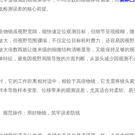
低检测误差的核心前提。
镜虽视野宽阔，能快速定位观测目标，但细节呈现模糊，微小
放大，但视野范围骤缩，不仅定位目标耗时费力，还容易因视野
放大倍数既能让微米级的细微结构清晰显形，又能保持足够的视
体特征，避免因视野局限导致的片面判断，从源头减少因观测不
它的工作距离相对适中，相较于高倍物镜，它无需将镜头紧贴
样本导致样本变形、位移带来的观测误差，尤其适合对柔软、易
范操作：用好物镜，筑牢误差防线